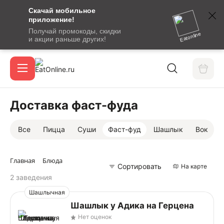
Скачай мобильное
номер
приложение!
SMS-
Получай промокоды, скидки
сообщение
Eatonline
и акции раньше других!
с
Акции
кодом
подтверждения
О сервисе
Доставка фаст-фуда
Все
Пицца
Суши
Фаст-фуд
Шашлык
Вок
Откры
Вход / регистрация
Главная
Блюда
Сортировать
На карте
2 заведения
Шашлычная
Шашлык у Адика на Герцена
Нет оценок