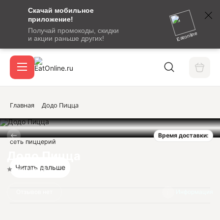
Скачай мобильное
номер
приложение!
SMS-
Получай промокоды, скидки
сообщение
Eatonline
и акции раньше других!
с
Акции
кодом
подтверждения
О сервисе
Главная
Додо Пицца
Время доставки:
Откры
сеть пиццерий
Вход / регистрация
Додо Пицца
Читать дальше
Нет оценок
Отзывов нет
Информация