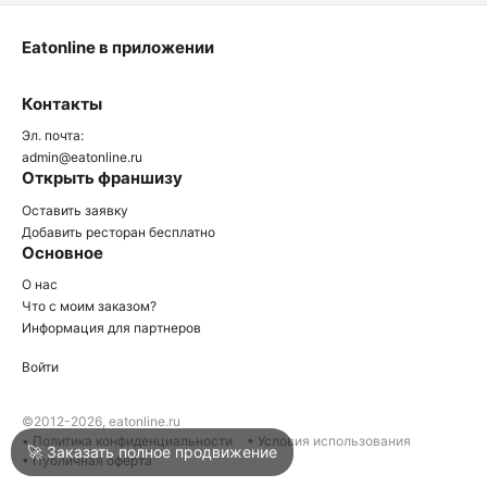
Eatonline в приложении
О
Контакты
О
Эл. почта:
admin@eatonline.ru
Открыть франшизу
Оставить заявку
Добавить ресторан бесплатно
Основное
Войти
О нас
Что с моим заказом?
Информация для партнеров
Город
Новороссийск
Войти
Написать в техподдержку
©2012-2026, eatonline.ru
• Политика конфиденциальности
• Условия использования
🚀 Заказать полное продвижение
• Публичная оферта